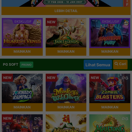
LEBIH DETAIL
EKSKLUSIF
EKSKLUSIF
NEW
MAINKAN
MAINKAN
MAINKAN
Cari
PG SOFT
Lihat Semua
PROMO
NEW
NEW
NEW
MAINKAN
MAINKAN
MAINKAN
NEW