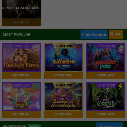
PEMELIHARAAN GAME
MAINKAN
Cari
Lihat Semua
MOST POPULAR
EKSKLUSIF
EKSKLUSIF
EKSKLUSIF
MAINKAN
MAINKAN
MAINKAN
EKSKLUSIF
EKSKLUSIF
EKSKLUSIF
MAINKAN
MAINKAN
MAINKAN
SPORTSBOOK
Lihat Semua
PROMO