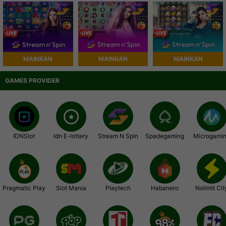
MAINKAN
MAINKAN
MAINKAN
GAMES PROVIDER
IDNSlot
Idn E-lottery
Stream N Spin
Spadegaming
Microgami
Pragmatic Play
Slot Mania
Playtech
Habanero
Nolimit Cit