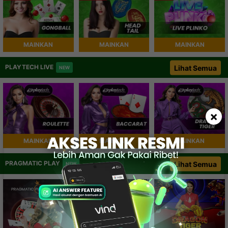
MAINKAN
MAINKAN
MAINKAN
PLAYTECH LIVE
Lihat Semua
NEW
×
MAINKAN
MAINKAN
MAINKAN
PRAGMATIC PLAY
Lihat Semua
NEW