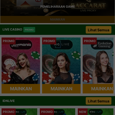
PEMELIHARAAN GAME
MAINKAN
LIVE CASINO
Lihat Semua
PROMO
PROMO
PROMO
PROMO
MAINKAN
MAINKAN
MAINKAN
Lihat Semua
IDNLIVE
PROMO
PROMO
NEW