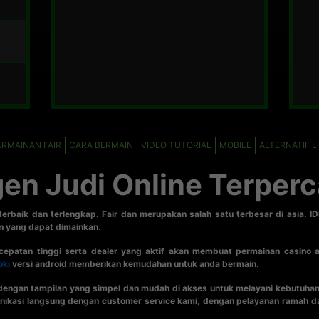
ERMAINAN FAIR
CARA BERMAIN
VIDEO TUTORIAL
MOBILE
ALTERNATIF L
gen Judi Online Terperc
terbaik dan terlengkap. Fair dan merupakan salah satu terbesar di asia.
 yang dapat dimainkan.
cepatan tinggi serta dealer yang aktif akan membuat permainan casino 
oki
versi android memberikan kemudahan untuk anda bermain.
dengan tampilan yang simpel dan mudah di akses untuk melayani kebutuhan
ikasi langsung dengan customer service kami, dengan pelayanan ramah dan