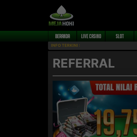
BERANDA
LIVE CASINO
SLOT
INFO TERKINI :
REFERRAL