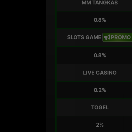
MM TANGKAS
0.8%
SLOTS GAME
PROMO
0.8%
LIVE CASINO
0.2%
TOGEL
2%