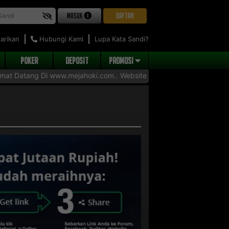
MASUK
DAFTAR
arikan
Hubungi Kami
Lupa Kata Sandi?
POKER
DEPOSIT
PROMOSI
ang Di www.mejahoki.com.. Website Di Mana Anda Akan Merasakan Perma