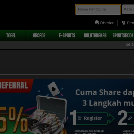
Obrolan
Pen
TOGEL
ARCADE
E-SPORTS
BOLATANGKAS
SPORTSBOOK
Selamat Dat